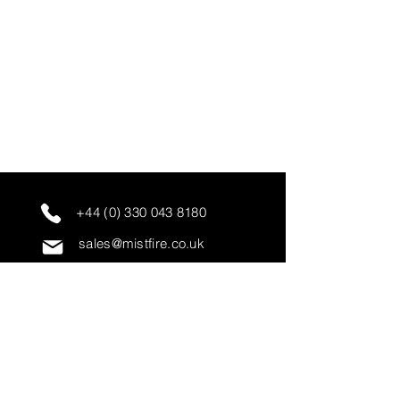
+44 (0) 330 043 8180
sales@mistfire.co.uk
servicing@mistfire.co.uk
accounts@mistfire.co.uk
Mist Fire Ltd
Unit 3A