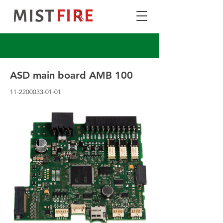
ASD main board AMB 100
11-2200033-01-01